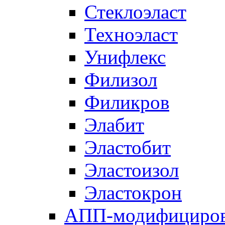
Стеклоэласт
Техноэласт
Унифлекс
Филизол
Филикров
Элабит
Эластобит
Эластоизол
Эластокрон
АПП-модифициро