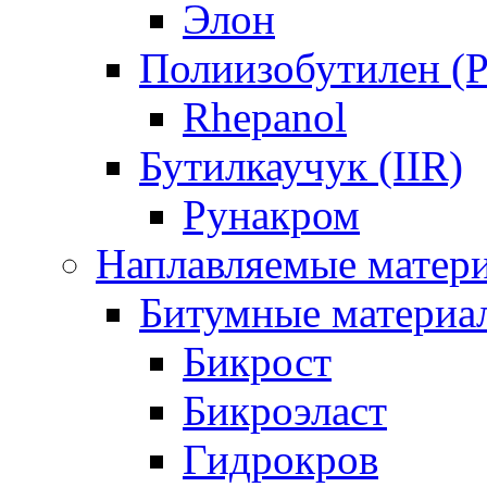
Элон
Полиизобутилен (P
Rhepanol
Бутилкаучук (IIR)
Рунакром
Наплавляемые матер
Битумные материа
Бикрост
Бикроэласт
Гидрокров