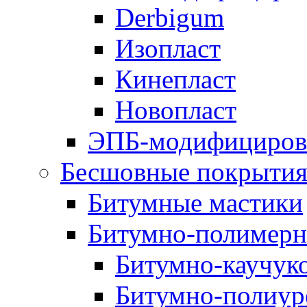
Derbigum
Изопласт
Кинепласт
Новопласт
ЭПБ-модифициров
Бесшовные покрыти
Битумные мастики
Битумно-полимерн
Битумно-каучук
Битумно-полиур