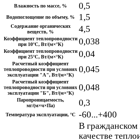
0,5
Влажность по массе, %
1,5
Водопоглощение по объему, %
Содержание органических
4,5
веществ, %
Коэффициент теплопроводности
0,038
при 10°С, Вт/(м×°К)
Коэффициент теплопроводности
0,04
при 25°С, Вт/(м×°К)
Расчетный коэффициент
0,045
теплопроводности при условиях
эксплуатации "А", Вт/(м×°К)
Расчетный коэффициент
0,048
теплопроводности при условиях
эксплуатации "Б", Вт/(м×°К)
Паропроницаемость,
0,3
мг/(м×ч×Па)
-60...+400
Температура эксплуатации, °С
В гражданском
качестве тепло