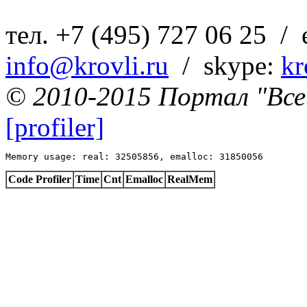
тел. +7 (495) 727 06 25 / 
info@krovli.ru
/ skype:
kr
© 2010-2015 Портал "Все 
[profiler]
Memory usage: real: 32505856, emalloc: 31850056
Code Profiler
Time
Cnt
Emalloc
RealMem